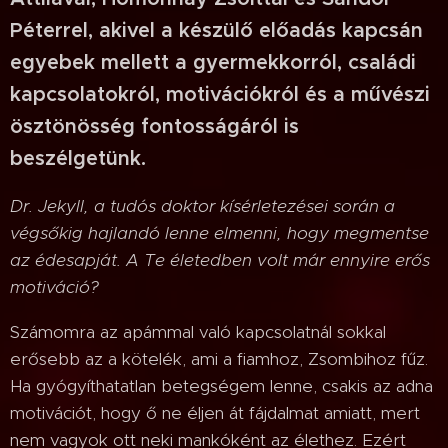
Péterrel, akivel a készülő előadás kapcsán
egyebek mellett a gyermekkorról, családi
kapcsolatokról, motivációkról és a művészi
ösztönösség fontosságáról is
beszélgetünk.
Dr. Jekyll, a tudós doktor kísérletezései során a
végsőkig hajlandó lenne elmenni, hogy megmentse
az édesapját. A Te életedben volt már ennyire erős
motiváció?
Számomra az apámmal való kapcsolatnál sokkal
erősebb az a kötelék, ami a fiamhoz, Zsombihoz fűz.
Ha gyógyíthatatlan betegségem lenne, csakis az adna
motivációt, hogy ő ne éljen át fájdalmat amiatt, mert
nem vagyok ott neki mankóként az élethez. Ezért