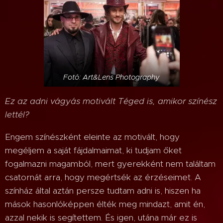
Fotó: Art&Lens Photography
Ez az adni vágyás motivált Téged is, amikor színész
lettél?
Engem színészként eleinte az motivált, hogy
megéljem a saját fájdalmaimat, ki tudjam őket
fogalmazni magamból, mert gyerekként nem találtam
csatornát arra, hogy megértsék az érzéseimet. A
színház által aztán persze tudtam adni is, hiszen ha
mások hasonlóképpen élték meg mindazt, amit én,
azzal nekik is segítettem. És igen, utána már ez is