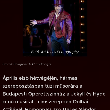
Fotó: Art&Lens Photography
Szerző: Szilágyiné Tukács Orsolya
Április első hétvégéjén, hármas
szereposztásban tűzi műsorára a
Budapesti Operettszínház a Jekyll és Hyde
című musicalt, címszerepben Dolhai
Attilával, Homonnay Zsolttal és Sándor