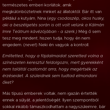
természetes emberi korlátok, amik
megkülönböztetnek minket az állatoktól. Bár itt van
például a kutyám, Nina (
egy csodaszép, okos husky,
aki a beszélgetés során is ott volt velünk a Kálmán
Imre Teátrum kávézójában - a szerk.)
Még ő sem
tesz meg mindent, hiszen tudja, hogy én nem
engedem. (
nevet
) Neki én vagyok a kontroll.
Említetted, hogy a fájdalmaidat szeretted volna a
színészeten keresztül feldolgozni, mert gyerekként
nem találtál csatornát arra, hogy megértsék az
érzéseidet. A szüleidnek sem tudtad elmondani
őket?
Más típusú emberek voltak, nem igazán értették
ennek a súlyát, a jelentőségét. Ilyen szempontból
sokkal inkább támaszkodhattam a nagyszüleimre, bár