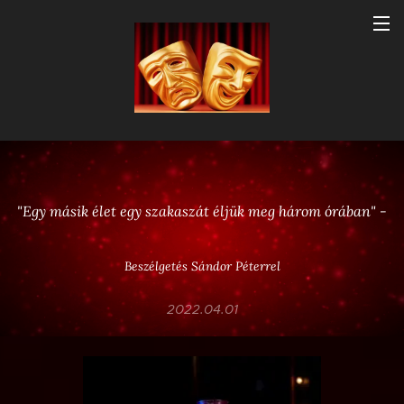
"Egy másik élet egy szakaszát éljük meg három órában" -
Beszélgetés Sándor Péterrel
2022.04.01