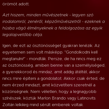
örömöt adott.
Azt hiszem, minden művészetnek - legyen szó
irodalomról, zenéről, képzőművészetről - ezeknek a
húsba vágó élményeknek a feldolgozása az egyik
legalapvetőbb célja.
Igen, de ezt az ösztönösséget gyakran lenézik. Az
egyetemen sem volt másképp. "Gondolkodni kell
megtanulni!" - mondták. Persze, de ha nincs meg ez
az ösztönösség, amiben benne van a személyiséged,
a gyerekkorod és mindaz, amit addig átéltél, akkor
nincs mire építeni a gondolatot. Akkor csak érted, de
nem érzed mindazt, amit közvetíteni szeretnél a
közönségnek. Nem véletlen, hogy a legnagyobb
színészek, köztük Marlon Brando vagy Latinovits
Zoltán lelkileg mind sérült emberek voltak.