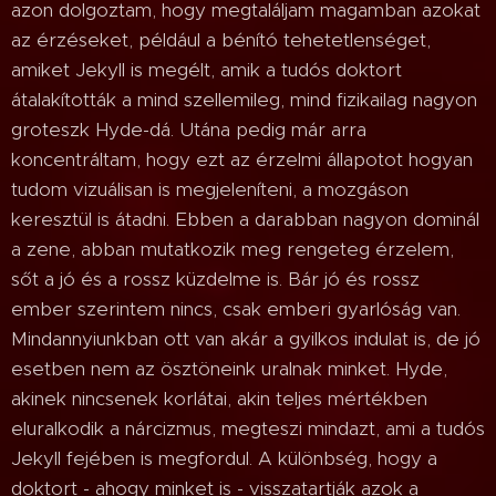
azon dolgoztam, hogy megtaláljam magamban azokat
az érzéseket, például a bénító tehetetlenséget,
amiket Jekyll is megélt, amik a tudós doktort
átalakították a mind szellemileg, mind fizikailag nagyon
groteszk Hyde-dá. Utána pedig már arra
koncentráltam, hogy ezt az érzelmi állapotot hogyan
tudom vizuálisan is megjeleníteni, a mozgáson
keresztül is átadni. Ebben a darabban nagyon dominál
a zene, abban mutatkozik meg rengeteg érzelem,
sőt a jó és a rossz küzdelme is. Bár jó és rossz
ember szerintem nincs, csak emberi gyarlóság van.
Mindannyiunkban ott van akár a gyilkos indulat is, de jó
esetben nem az ösztöneink uralnak minket. Hyde,
akinek nincsenek korlátai, akin teljes mértékben
eluralkodik a nárcizmus, megteszi mindazt, ami a tudós
Jekyll fejében is megfordul. A különbség, hogy a
doktort - ahogy minket is - visszatartják azok a