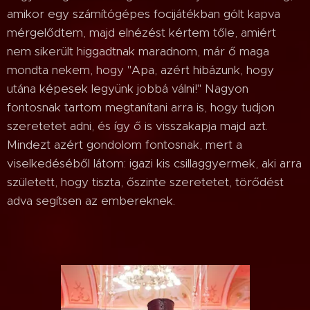
amikor egy számítógépes focijátékban gólt kapva
mérgelődtem, majd elnézést kértem tőle, amiért
nem sikerült higgadtnak maradnom, már ő maga
mondta nekem, hogy "Apa, azért hibázunk, hogy
utána képesek legyünk jobbá válni!" Nagyon
fontosnak tartom megtanítani arra is, hogy tudjon
szeretetet adni, és így ő is visszakapja majd azt.
Mindezt azért gondolom fontosnak, mert a
viselkedéséből látom: igazi kis csillaggyermek, aki arra
született, hogy tiszta, őszinte szeretetet, törődést
adva segítsen az embereknek.