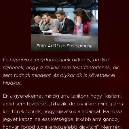
Fotó: Art&Lens Photography
És ugyanígy megdöbbennek akkor is, amikor
rájönnek, hogy a szüleik sem tévedhetetlenek, ők
sem tudnak mindent, és olykor ők is követnek el
hibákat.
Én a gyerekemet mindig arra tanítom, hogy "kisfiam,
apád sem tökéletes, hibázik, de olyankor mindig arra
kell törekednünk, hogy kijavítsuk a hibánkat. Ha rossz
jegyet kapsz, ne ess kétségbe, inkább arra gondolj,
hogyan fogod tudni legközelebb kijavítani". Nemrég,