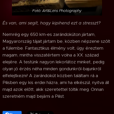
Fotó: Art&Lens Photography
És van, ami segít, hogy kipihend ezt a stresszt?
Nemrég egy 650 km-es zarándokúton jártam,
Magyarország tájait jártam be, közben népzene szólt
a fülembe. Fantasztikus élmény volt, úgy éreztem
magam, mintha visszatértem volna a XX. század
elejére. A testünk nagyon lekorlátoz minket, pedig
olyan jó érzés néha minden gondunkról-bajunkról
elfelejtkezni! A zarándokút közben találtam rá a
Pilisben egy kis erdei házra, ami ha elkészül, nyitva áll
majd azok előtt, akik szeretettel töltik meg. Onnan
szeretném majd bejárni a Pilist.