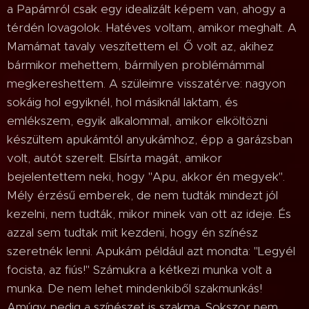
a Papámról csak egy idealizált képem van, ahogy a
térdén lovagolok. Hatéves voltam, amikor meghalt. A
Mamámat tavaly veszítettem el. Ő volt az, akihez
bármikor mehettem, bármilyen problémámmal
megkereshettem. A szüleimre visszatérve: nagyon
sokáig hol egyiknél, hol másiknál laktam, és
emlékszem, egyik alkalommal, amikor elköltözni
készültem apukámtól anyukámhoz, épp a garázsban
volt, autót szerelt. Elsírta magát, amikor
bejelentettem neki, hogy "Apu, akkor én megyek".
Mély érzésű emberek, de nem tudták mindezt jól
kezelni, nem tudták, mikor minek van ott az ideje. És
azzal sem tudtak mit kezdeni, hogy én színész
szeretnék lenni. Apukám például azt mondta: "Legyél
focista, az fiús!" Számukra a kétkezi munka volt a
munka. De nem lehet mindenkiből szakmunkás!
Amúgy pedig a színészet is szakma. Sokszor nem