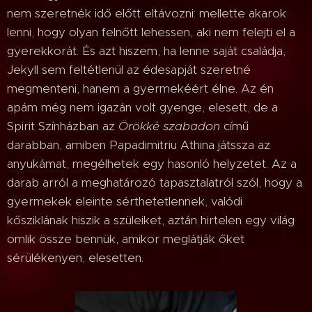
nem szeretnék idő előtt eltávozni: mellette akarok
lenni, hogy olyan felnőtt lehessen, aki nem felejti el a
gyerekkorát. És azt hiszem, ha lenne saját családja,
Jekyll sem feltétlenül az édesapját szeretné
megmenteni, hanem a gyermekéért élne. Az én
apám még nem igazán volt gyenge, elesett, de a
Spirit Színházban az
Örökké szabadon
című
darabban, amiben Papadimitriu Athina játssza az
anyukámat, megélhetek egy hasonló helyzetet. Az a
darab arról a meghatározó tapasztalatról szól, hogy a
gyermekek eleinte sérthetetlennek, valódi
kősziklának hiszik a szüleiket, aztán hirtelen egy világ
omlik össze bennük, amikor meglátják őket
sérülékenyen, elesetten.