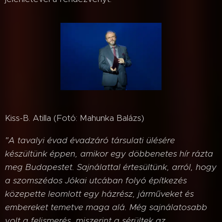
Kiss-B. Atilla (Fotó: Mahunka Balázs)
"A tavalyi évad évadzáró társulati ülésére
készültünk éppen, amikor egy döbbenetes hír rázta
meg Budapestet. Sajnálattal értesültünk, arról, hogy
a szomszédos Jókai utcában folyó építkezés
közepette leomlott egy házrész, járműveket és
embereket temetve maga alá. Még sajnálatosabb
volt a felismerés, miszerint a sérültek az