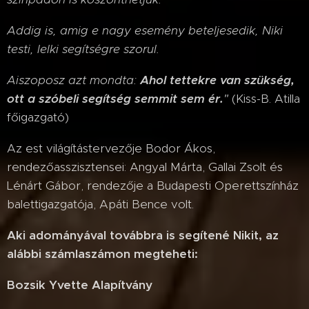
Addig is, amig e nagy esemény beteljesedik, Niki
testi, lelki segítségre szorul.
Aiszoposz azt mondta:
Ahol tettekre van szükség,
ott a szóbeli segítség semmit sem ér.
"
(Kiss-B. Atilla
főigazgató)
Az est világítástervezője Bodor Ákos,
rendezőasszisztensei: Angyal Márta, Gallai Zsolt és
Lénárt Gábor, rendezője a Budapesti Operettszínház
balettigazgatója, Apáti Bence volt.
Aki adományával továbbra is segítené Nikit, az
alábbi számlaszámon megteheti:
Bozsik Yvette Alapítvány