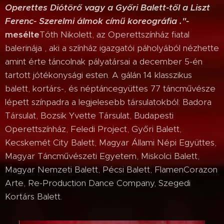
Operettes Diótörő vagy a Győri Balett-től a Liszt
Ferenc- Szerelmi álmok című koreográfia ."-
mesélte
Tóth Nikolett, az Operettszínház fiatal
balerinája , aki a színház igazgatói páholyából nézhette
amint érte táncolnak pályatársai a december 5-én
tartott jótékonysági esten. A gálán 14 klasszikus
balett, kortárs-, és néptáncegyüttes 77 táncművésze
lépett színpadra a legjelesebb társulatokból: Badora
Társulat, Bozsik Yvette Társulat, Budapesti
Operettszínház, Feledi Project, Győri Balett,
Kecskemét City Balett, Magyar Állami Népi Együttes,
Magyar Táncművészeti Egyetem, Miskolci Balett,
Magyar Nemzeti Balett, Pécsi Balett, FlamenCorazon
Arte, Re-Production Dance Company, Szegedi
Kortárs Balett.