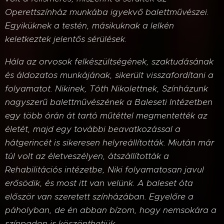
Operettszínház munkába igyekvő balettművészei.
Egyiküknek a testén, másikuknak a lelkén
keletkeztek jelentős sérülések.
Hála az orvosok felkészültségének, szaktudásának
és áldozatos munkájának, sikerült visszafordítani a
folyamatot. Nikinek, Tóth Nikolettnek, Színházunk
nagyszerű balettművészének a Baleseti Intézetben
egy több órán át tartó műtéttel megmentették az
életét, majd egy további beavatkozással a
hátgerincét is sikeresen helyreállították. Miután már
túl volt az életveszélyen, átszállították a
Rehabilitációs intézetbe, Niki folyamatosan javul
erősödik, és most itt van velünk. A baleset óta
először van szeretett színházában. Egyelőre a
páholyban, de én abban bízom, hogy nemsokára a
színpadon is köszönthetjük.