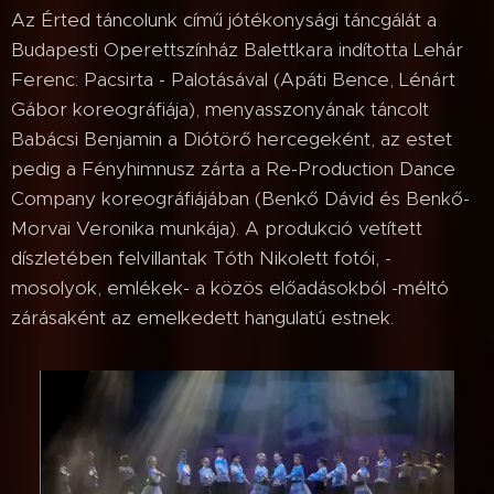
Az Érted táncolunk című jótékonysági táncgálát a
Budapesti Operettszínház Balettkara indította Lehár
Ferenc: Pacsirta - Palotásával (Apáti Bence, Lénárt
Gábor koreográfiája), menyasszonyának táncolt
Babácsi Benjamin a Diótörő hercegeként, az estet
pedig a Fényhimnusz zárta a Re-Production Dance
Company koreográfiájában (Benkő Dávid és Benkő-
Morvai Veronika munkája). A produkció vetített
díszletében felvillantak Tóth Nikolett fotói, -
mosolyok, emlékek- a közös előadásokból -méltó
zárásaként az emelkedett hangulatú estnek.