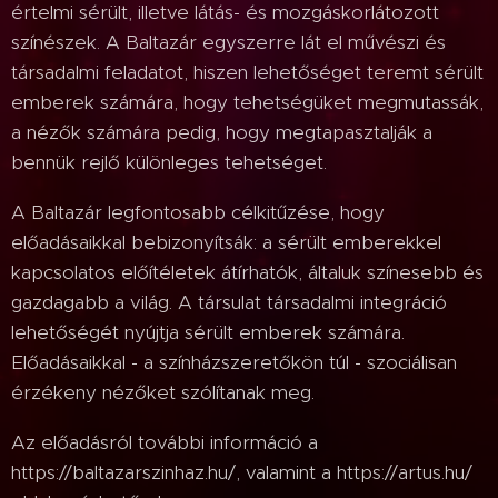
értelmi sérült, illetve látás- és mozgáskorlátozott
színészek. A Baltazár egyszerre lát el művészi és
társadalmi feladatot, hiszen lehetőséget teremt sérült
emberek számára, hogy tehetségüket megmutassák,
a nézők számára pedig, hogy megtapasztalják a
bennük rejlő különleges tehetséget.
A Baltazár legfontosabb célkitűzése, hogy
előadásaikkal bebizonyítsák: a sérült emberekkel
kapcsolatos előítéletek átírhatók, általuk színesebb és
gazdagabb a világ. A társulat társadalmi integráció
lehetőségét nyújtja sérült emberek számára.
Előadásaikkal - a színházszeretőkön túl - szociálisan
érzékeny nézőket szólítanak meg.
Az előadásról további információ a
https://baltazarszinhaz.hu/, valamint a https://artus.hu/