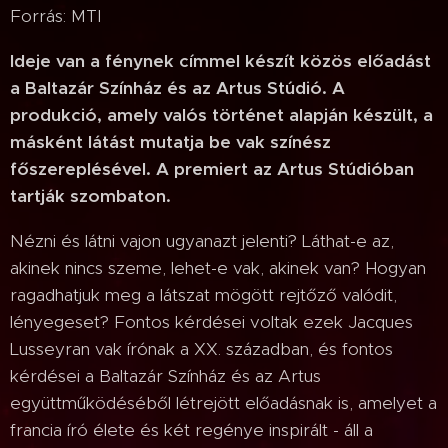
Forrás: MTI
Ideje van a fénynek címmel készít közös előadást
a Baltazár Színház és az Artus Stúdió. A
produkció, amely valós történet alapján készült, a
másként látást mutatja be vak színész
főszereplésével. A premiert az Artus Stúdióban
tartják szombaton.
Nézni és látni vajon ugyanazt jelenti? Láthat-e az,
akinek nincs szeme, lehet-e vak, akinek van? Hogyan
ragadhatjuk meg a látszat mögött rejtőző valódit,
lényegeset? Fontos kérdései voltak ezek Jacques
Lusseyran vak írónak a XX. században, és fontos
kérdései a Baltazár Színház és az Artus
együttműködéséből létrejött előadásnak is, amelyet a
francia író élete és két regénye inspirált - áll a