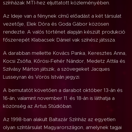
színházak MTI-hez eljuttatott közleményében.
Az Ideje van a fénynek című előadást a két társulat
vezetője, Elek Dóra és Goda Gábor közösen
rendezte. A valós történet alapján készült produkció
főszerepét Klabacsek Dániel vak színész játssza.
A darabban mellette Kovács Panka, Keresztes Anna,
Kocsi Zsófia, Kőrösi-Fehér Nándor, Medetz Attila és
Szilvásy Márton játszik, a szövegeket Jacques
Lusseyran és Vörös István jegyzi.
A bemutatót követően a darabot október 13-án és
16-án, valamint november 11. és 18-án is láthatja a
közönség az Artus Stúdióban.
Az 1998-ban alakult Baltazár Színház az egyetlen
olyan színtársulat Magyarországon, amelynek tagjai