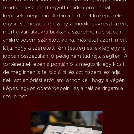
rendben lesz, mert együtt minden problémát
képesek megoldani. Aztán a történet közepe felé
egy kicsit megijed, elbizonytalanodik. Egyrészt azért,
mert olyan titkokra bukkan a szerelme naplójában,
amikre sosem számított volna, másrészt azért, mert
látja, hogy a szeretett férfi testileg és lelkileg egyre
jobban összezuhan, ő pedig nem tud rajta segíteni. A
történetnek ezen a pontján ő is megtörik egy kicsit,
de még innen is fel tud állni, és azt hiszem, ez adja
neki azt az óriási erőt, ami ahhoz kell, hogy a végén
képes legyen odatérdepelni, és a halálba ringatni a
szerelmét.