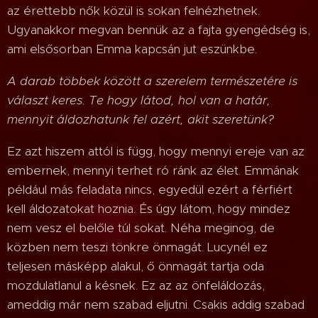
az érettebb nők közül is sokan felnézhetnek.
Ugyanakkor megvan bennük az a fajta gyengédség is,
ami elsősorban Emma kapcsán jut eszünkbe.
A darab többek között a szerelem természetére is
választ keres. Te hogy látod, hol van a határ,
mennyit áldozhatunk fel azért, akit szeretünk?
Ez azt hiszem attól is függ, hogy mennyi ereje van az
embernek, mennyi terhet ró ránk az élet. Emmának
például más feladata nincs, egyedül ezért a férfiért
kell áldozatokat hoznia. És úgy látom, hogy mindez
nem vesz el belőle túl sokat. Néha meginog, de
közben nem teszi tönkre önmagát. Lucynél ez
teljesen másképp alakul, ő önmagát tartja oda
mozdulatlanul a késnek. Ez az az önfeláldozás,
ameddig már nem szabad eljutni. Csakis addig szabad