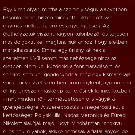
Egy kicsit olyan, mintha a személyiségük alapvetően
hasonló lenne, hiszen mindkettőjükben ott van
egymás mellett az erő és a gyengédség. Az
élethelyzetük viszont nagyon különböző, és teljesen
más dolgokat kell megtanulniuk ahhoz, hogy életben
maradhassanak. Emma egy úrilány, akinek a
szerelmen kívül semmi más nehézsége nincs az
életben. Nem kell küzdenie a fennmaradásért, és
senkiről sem kell gondoskodnia, még egy kismacskája
sincs. Lucy ezzel szemben örömlányként, nyomorban
él, így egészen másképp kell erősnek lennie. Közben
- mint minden nő - természetesen ő is vágyik a
gyengédségre. A szereposztás is megerősíti ezt a
kettősséget: Polyák Lilla, Nádasi Veronika és Füredi
Nikolett alakítják majd Lucyt. Mindhárman rendkívül
erős nők; olyanok, akikre nemcsak a fiatal lányok, de