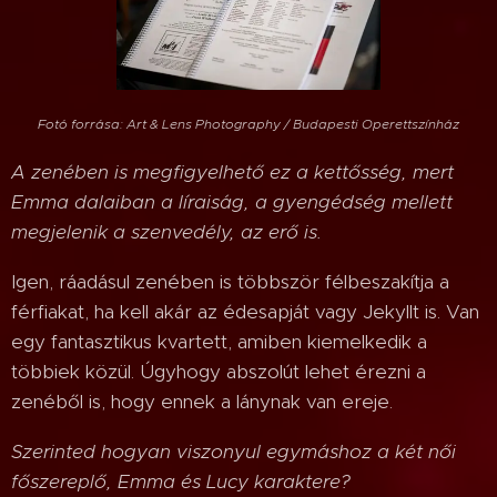
Fotó forrása: Art & Lens Photography / Budapesti Operettszínház
A zenében is megfigyelhető ez a kettősség, mert
Emma dalaiban a líraiság, a gyengédség mellett
megjelenik a szenvedély, az erő is.
Igen, ráadásul zenében is többször félbeszakítja a
férfiakat, ha kell akár az édesapját vagy Jekyllt is. Van
egy fantasztikus kvartett, amiben kiemelkedik a
többiek közül. Úgyhogy abszolút lehet érezni a
zenéből is, hogy ennek a lánynak van ereje.
Szerinted hogyan viszonyul egymáshoz a két női
főszereplő, Emma és Lucy karaktere?