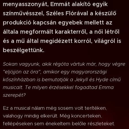
menyasszonyát, Emmát alakító egyik
színművésszel, Széles Flórával a készülő
produkció kapcsán egyebek mellett az
általa megformált karakterről, a női létről
és a mű által megidézett korról, világról is
beszélgettünk.
Sokan vagyunk, akik régóta vártuk már, hogy végre
"eljöjjön az óra", amikor egy magyarországi
kőszínházban is bemutatják a Jekyll és Hyde című
musicalt. Te milyen érzésekkel fogadtad Emma
szerepét?
Ez a musical nálam még sosem volt terítéken,
valahogy mindig elkerült. Még koncerteken,
fellépéseken sem énekeltem belőle részleteket.