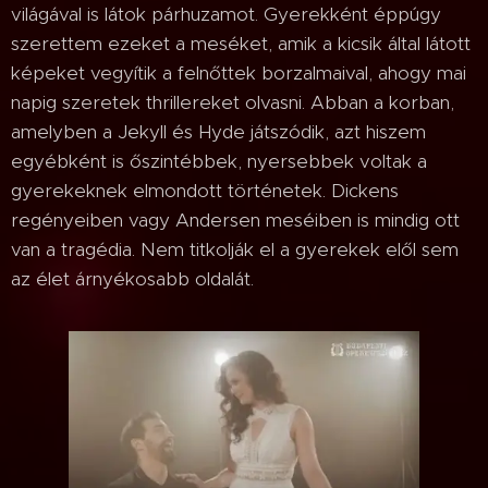
világával is látok párhuzamot. Gyerekként éppúgy
szerettem ezeket a meséket, amik a kicsik által látott
képeket vegyítik a felnőttek borzalmaival, ahogy mai
napig szeretek thrillereket olvasni. Abban a korban,
amelyben a Jekyll és Hyde játszódik, azt hiszem
egyébként is őszintébbek, nyersebbek voltak a
gyerekeknek elmondott történetek. Dickens
regényeiben vagy Andersen meséiben is mindig ott
van a tragédia. Nem titkolják el a gyerekek elől sem
az élet árnyékosabb oldalát.