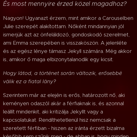
És most mennyire érzed közel magadhoz?
Nagyon! Ugyanazt érzem, mint amikor a Carouselben
Julie szerepét alakítottam. Nőként mindannyian jól
ismerjük azt az önfeláldozó, gondoskodó szerelmet,
ami Emma szerepében is visszaköszön. A jelenléte
és az egész lénye támasz Jekyll számára. Még akkor
is, amikor ő maga elbizonytalanodik egy kicsit.
Hogy látod, a történet során változik, erősebbé
válik ez a fiatal lány?
Szerintem már az elején is erős, határozott nő, aki
keményen odaszól akár a férfiaknak is, és azonnal
leállít mindenkit, aki kritizálja Jekyllt vagy a
kapcsolatukat. Rendíthetetlenül hisz nemcsak a
szeretett férfiban - hiszen az iránta érzett bizalma
később sem szűnik meg - de abban is, hogy minden