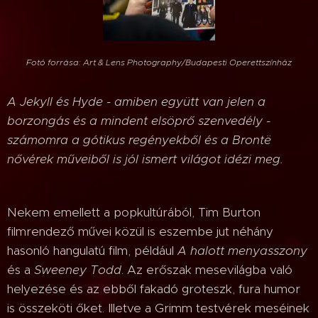
Fotó forrása: Art & Lens Photography/Budapesti Operettszínház
A Jekyll és Hyde - amiben együtt van jelen a
borzongás és a mindent elsöprő szenvedély -
számomra a gótikus regényekből és a Brontë
nővérek műveiből is jól ismert világot idézi meg.
Nekem emellett a popkultúrából, Tim Burton
filmrendező művei közül is eszembe jut néhány
hasonló hangulatú film, például
A halott menyasszony
és a
Sweeney Todd
. Az erőszak mesevilágba való
helyezése és az ebből fakadó groteszk, fura humor
is összeköti őket. Illetve a Grimm testvérek meséinek