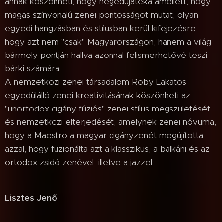
annak köszönheti, hogy hegedűjátéka amellett, hogy
magas színvonalú zenei pontosságot mutat, olyan
egyedi hangzásban és stílusban kerül kifejezésre,
hogy azt nem "csak" Magyarországon, hanem a világ
bármely pontján hallva azonnal felismerhetővé teszi
bárki számára.
A nemzetközi zenei társadalom Roby Lakatos
egyedülálló zenei kreativitásának köszönheti az
"unortodox cigány fúziós" zenei stílus megszületését
és nemzetközi elterjedését, amelynek zenei nóvuma,
hogy a Maestro a magyar cigányzenét megújította
azzal, hogy fuzionálta azt a klasszikus, a balkáni és az
ortodox zsidó zenével, illetve a jazzel.
Lisztes Jenő