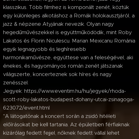
klasszikus. Több filmhez is komponált zenét, köztük
egy különleges alkotáshoz a Romák holokausztjáról, a
jazz & népzene Atyjának nevezik. Olyan nagy
hegedűművészekkel is együttműködödik, mint Roby
Lakatos és Florin Niculescu. Marian Mexicanu Románia
egyik legnagyobb és leghíresebb
harmonikaművésze, együttese van a feleségével, aki
énekes, és hagyományos román zenét játszanak
világszerte, koncerteznek sok híres és nagy
zenésszel.
Jegyek: https://www.eventim.hu/hu/jegyek/rhoda-
scott-roby-lakatos-budapest-dohany-utcai-zsinagoga-
623072/event.html
"A látogatónak a koncert során a zsidó hitéleti
előírásokat be kell tartania. Az épületben férfiaknak
kizárólag fedett fejjel, nőknek fedett vállal lehet