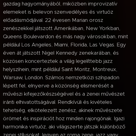
gazdag hagyományából, miközben improvizatív
elemeket is belevon szenvedélyes és virtuóz
előadásmódjával. 22 évesen Marian orosz
zenészekkel játszott Amerikában, New Yorkban,
Queens Boulevardon és más nagy városokban, mint
például Los Angeles, Miami, Florida, Las Vegas. Egy
éven át játszott Nigel Kennedy zenekarában, és
közösen koncerteztek a világ legelíttebb jazz
helyszínein, mint például Saint Moritz, Montreux,
Warsaw, London. Számos nemzetközi színpadon
lépett fel, elnyerve a közönség elismerését a
művészi kifejezőkészségével és a zenei művészet
iránti elhivatottságával. Rendkívüli és kivételes
tehetség, elkötelezett zenész, akinek művészete
örömet és inspirációt hoz minden rajongónak. Igazi
harmonika virtuóz, aki világszerte játszik különböző
zenei stílusokat, legyen az roma zene, jazz vagy