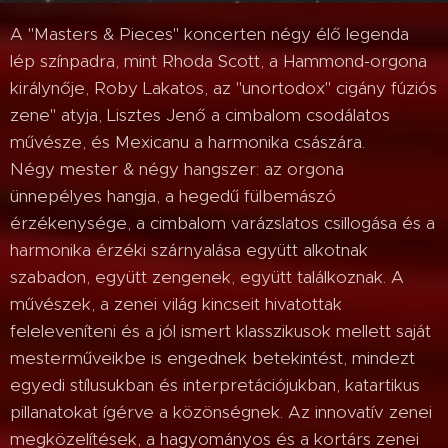
A "Masters & Pieces" koncerten négy élő legenda
lép színpadra, mint Rhoda Scott, a Hammond-orgona
királynője, Roby Lakatos, az "unortodox" cigány fúziós
zene" atyja, Lisztes Jenő a cimbalom csodálatos
művésze, és Mexicanu a harmonika császára.
Négy mester & négy hangszer: az orgona
ünnepélyes hangja, a hegedű fülbemászó
érzékenysége, a cimbalom varázslatos csillogása és a
harmonika érzéki szárnyalása együtt alkotnak
szabadon, együtt zengenek, együtt találkoznak. A
művészek, a zenei világ kincseit hivatottak
feleleveníteni és a jól ismert klasszikusok mellett saját
mesterműveikbe is engednek betekintést, mindezt
egyedi stílusukban és interpretációjukban, katartikus
pillanatokat ígérve a közönségnek. Az innovatív zenei
megközelítések, a hagyományos és a kortárs zenei