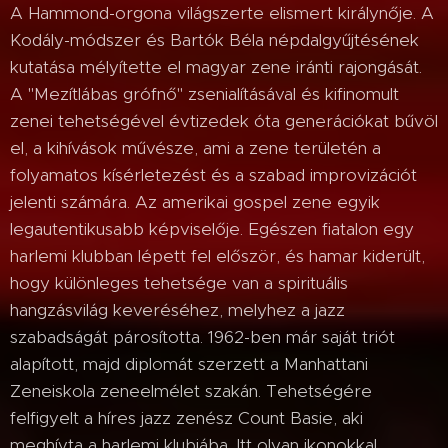
A Hammond-orgona világszerte elismert királynője. A
Kodály-módszer és Bartók Béla népdalgyűjtésének
kutatása mélyítette el magyar zene iránti rajongását.
A "Mezítlábas grófnő" zsenialításával és kifinomult
zenei tehetségével évtizedek óta generációkat bűvöl
el, a kihívások művésze, ami a zene területén a
folyamatos kísérletezést és a szabad improvizációt
jelenti számára. Az amerikai gospel zene egyik
legautentikusabb képviselője. Egészen fiatalon egy
harlemi klubban lépett fel először, és hamar kiderült,
hogy különleges tehetsége van a spirituális
hangzásvilág keveréséhez, melyhez a jazz
szabadságát párosította. 1962-ben már saját triót
alapított, majd diplomát szerzett a Manhattani
Zeneiskola zeneelmélet szakán. Tehetségére
felfigyelt a híres jazz zenész Count Basie, aki
meghívta a harlemi klubjába. Itt olyan ikonokkal