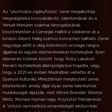
Az "unortodox cigányfúziós" zene megalkotója.
Hegedűjátéka korszakalkotó, talentumának és a
Yehudi Menuhin szakmai támogatásának
köszönhetően a Carnegie Halltól a Vatikánon át a
londoni Albert Hallig számos koncerten hallható. Zenei
nagysága előtt a világ különböző országai rangos
díjjakkal és egyéb elismerésekkel tisztelegtek. Ilyen
elismerés többek között, hogy Roby Lakatost
Mexikó tiszteletbeli állampolgárává fogadta, vagy,
hogy a 2021-es évben Madridban vehette át a
Spanyol Kulturális Minisztérium megtisztelő zenei
kitüntetését, amely díjjal olyan zenei talentumok
munkásságát díjazzák, mint Alfred Brendel, Shlomo
Mintz, Michael Nyman vagy Krzysztof Penderecki.
A Virtuóz nemzetközi ismeretségét elsősorban